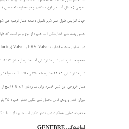
شیر فشارشکن آب خنبره همانطور که از اسم آن پیداست وظی
عمومی ( سیال آب ) از نوع مستقیم و در مصارف تخصصی ( سیال
جهت افزایش طول عمر شیر تقلیل دهنده فشار توصیه می شود
جنس بدنه شیر فشارشکن آب خنبره از نوع برنج است که دار
شیر تقلیل دهنده فشار به PRV Valve یا Pressure Reducing Valve نیز شناخته می شود.
محدوده سایزبندی شیر فشارشکن آب خنبره از سایز 1/2 تا 4 اینچ و نحوه اتصال آن به صورت دنده ای ( از داخل ) می باشد.
شیر فشار شکن 3318 خنبره با سیالاتی مانند: آب ، هوا فشرده و گلایکول ( 50 درصد ) سازگاری دارد.
فشار خروجی این شیر خنبره برای سایزهای 1/2 تا 2 اینچ از 1.5 تا 5.5 بار و برای سایزهای 2.1/2 تا 4 اینچ از 1.5 تا 7 بار قابل تنظیم است.
میزان فشار ورودی قابل تحمل شیر تقلیل فشار خنبره 25 بار ( PN25 ) و فشار خروجی پیش فرض تمامی سایزها 3 بار می باشد.
محدوده دمایی عملکرد شیر فشار شکن آب خنبره از 0 تا 130 درجه سانتیگراد است که بهترین دما برای طول عمر بالای آن است.
نمایندگی
GENEBRE