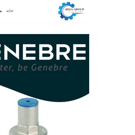
ه
خانه
م
حتوا
روید