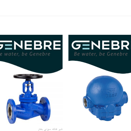
افزودن
اف
به علاقه
به 
مندی
م
ها
شیر فلکه سوزنی بخار