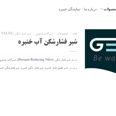
حصولات
درباره ما
نمایندگی خنبره
خانه
/
محصولات
/
شیرآلات صنعتی
/
شیر فشار شکن (PRESSURE REDUCING VALVE)
شیر فشارشکن آب خنبره
افزودن
دسته:
شیر فشار شکن (Pressure Reducing Valve)
,
شیرآلات صنعتی
به
علاقه
برچسب:
شیر تقلیل فشار خنبره
,
شیر فشار شکن خنبره
,
شیر فشارشکن خنبر
مندی
ها