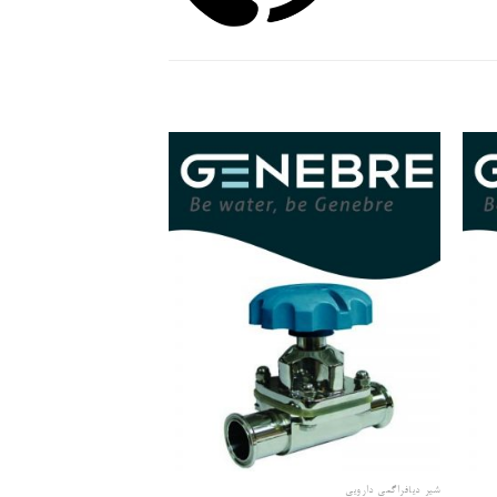
زودن
افزودن
علاقه
به علاقه
ندی
مندی
ها
ها
شیر دیافراگمی دارویی
شیر توپی (BALL VALVE)