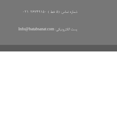
شماره تماس: (5 خط ) 26749150-021
پست الکترونیکی: Info@batabsanat.com