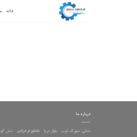
ه
خانه
م
حتوا
روید
درباره ما
نشانی: شهرک غرب - بلوار دریا - تقاطع فرحزادی - نبش کو