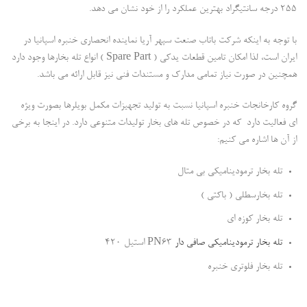
255 درجه سانتیگراد بهترین عملکرد را از خود نشان می دهد.
با توجه به اینکه شرکت باتاب صنعت سپهر آریا نماینده انحصاری خنبره اسپانیا در
ایران است، لذا امکان تامین قطعات یدکی ( Spare Part ) انواع تله بخارها وجود دارد
همچنین در صورت نیاز تمامی مدارک و مستندات فنی نیز قابل ارائه می باشد.
گروه کارخانجات خنبره اسپانیا نسبت به تولید تجهیزات مکمل بویلرها بصورت ویژه
ای فعالیت دارد که در خصوص تله های بخار تولیدات متنوعی دارد. در اینجا به برخی
از آن ها اشاره می کنیم:
تله بخار ترمودینامیکی بی متال
تله بخارسطلی ( باکتی )
تله بخار کوزه ای
تله بخار ترمودینامیکی صافی دار
PN63 استیل 420
تله بخار فلوتری خنبره