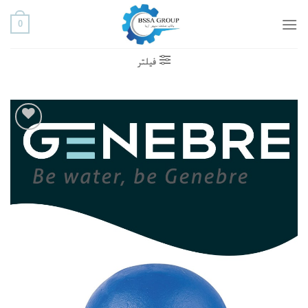
ه
0
حتوا
روید
فیلتر
افزودن
به
علاقه
مندی
ها