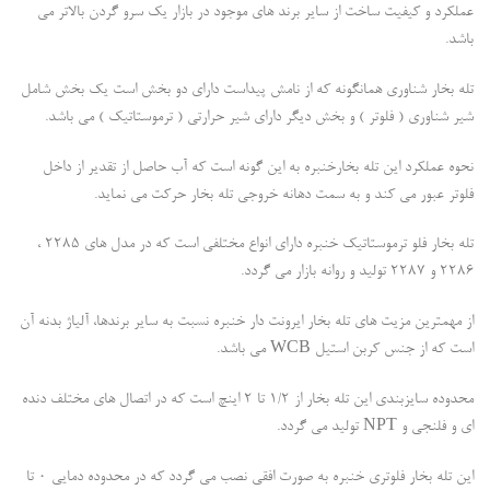
عملکرد و کیفیت ساخت از سایر برند های موجود در بازار یک سرو گردن بالاتر می
باشد.
تله بخار شناوری همانگونه که از نامش پیداست دارای دو بخش است یک بخش شامل
شیر شناوری ( فلوتر ) و بخش دیگر دارای شیر حرارتی ( ترموستاتیک ) می باشد.
نحوه عملکرد این تله بخارخنبره به این گونه است که آب حاصل از تقدیر از داخل
فلوتر عبور می کند و به سمت دهانه خروجی تله بخار حرکت می نماید.
تله بخار فلو ترموستاتیک خنبره دارای انواع مختلفی است که در مدل های 2285 ،
2286 و 2287 تولید و روانه بازار می گردد.
از مهمترین مزیت های تله بخار ایرونت دار خنبره نسبت به سایر برندها، آلیاژ بدنه آن
است که از جنس کربن استیل WCB می باشد.
محدوده سایزبندی این تله بخار از 1/2 تا 2 اینچ است که در اتصال های مختلف دنده
ای و فلنجی و NPT تولید می گردد.
این تله بخار فلوتری خنبره به صورت افقی نصب می گردد که در محدوده دمایی 0 تا