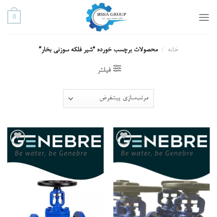
ه
0
حتوا
روید
خانه
/
محصولات برچسب خورده “شیر فلکه سوزنی بخار”
فیلتر
افزودن
افزودن
به علاقه
به علاقه
مندی
مندی
ها
ها