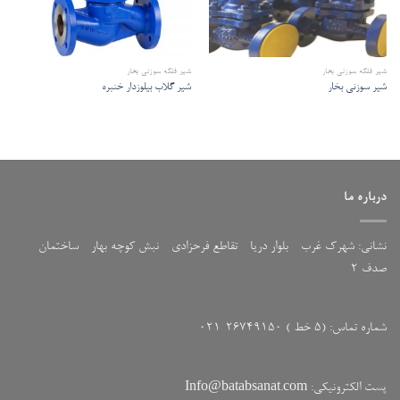
شیر فلکه سوزنی بخار
شیر فلکه سوزنی بخار
شیر سوزنی بخار
شیر گلاب بیلوزدار خنبره
درباره ما
نشانی: شهرک غرب - بلوار دریا - تقاطع فرحزادی - نبش کوچه بهار - ساختمان
صدف 2
شماره تماس: (5 خط ) 26749150-021
پست الکترونیکی: Info@batabsanat.com