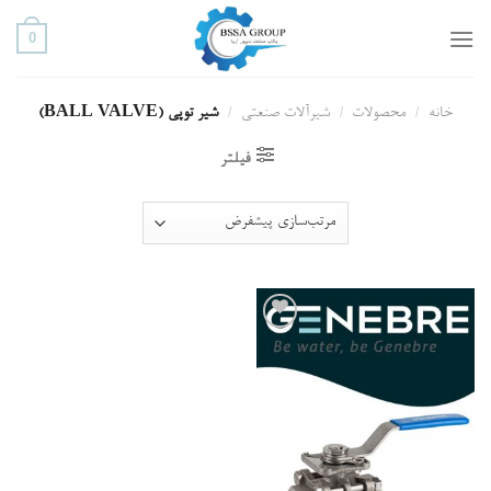
ه
0
حتوا
روید
خانه
/
محصولات
/
شیرآلات صنعتی
/
شیر توپی (BALL VALVE)
فیلتر
افزودن
به علاقه
مندی
ها