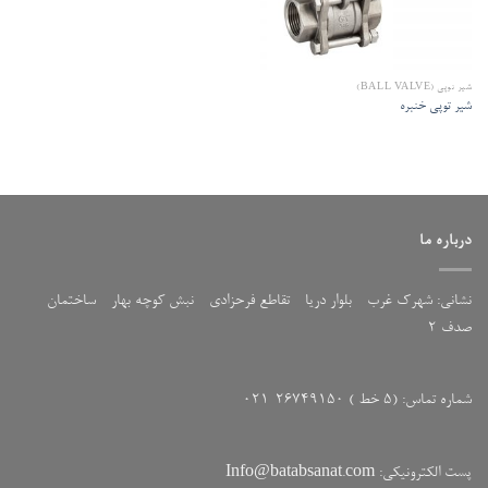
شیر توپی (BALL VALVE)
شیر توپی خنبره
درباره ما
نشانی: شهرک غرب - بلوار دریا - تقاطع فرحزادی - نبش کوچه بهار - ساختمان
صدف 2
شماره تماس: (5 خط ) 26749150-021
پست الکترونیکی: Info@batabsanat.com