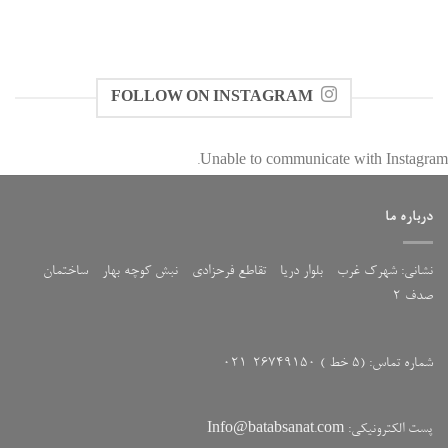
FOLLOW ON INSTAGRAM
Unable to communicate with Instagram.
درباره ما
نشانی: شهرک غرب - بلوار دریا - تقاطع فرحزادی - نبش کوچه بهار - ساختمان
صدف 2
شماره تماس: (5 خط ) 26749150-021
پست الکترونیکی: Info@batabsanat.com