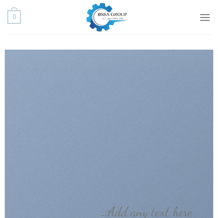
ه
0
حتوا
روید
Add any text here…