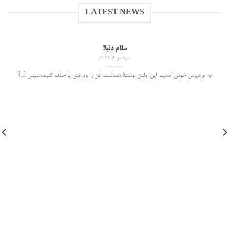
LATEST NEWS
سلام دنیا!
سپتامبر 6, 2022
به وردپرس خوش آمدید. این اولین نوشتهٔ شماست. این را ویرایش یا حذف کنید، سپس [...]